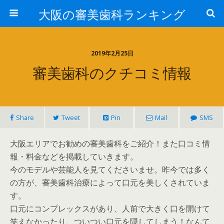
大阪の審美歯科ランキング
2019年2月25日
審美歯科のクチコミ情報
Share
Tweet
Pin
Mail
SMS
大阪エリアでお勧めの審美歯科をご紹介！また口コミ情
報・料金などを掲載していきます。
今のモデルや芸能人を見てくださいませ。昨今では多く
の方が、審美歯科治療によって口元を美しくされていま
す。
口元にコンプレックスがあり、人前で大きく口を開けて
笑えなかったり、ついつい口元を隠してしまう！なんて