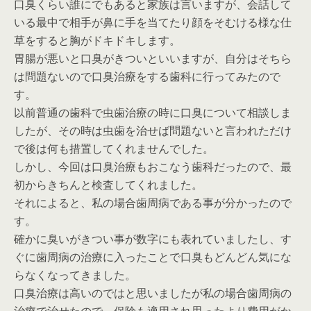
口臭くらい誰にでもあると家族は言いますが、会話して
いる最中で相手が鼻に手を当てたり顔をそむける様な仕
草をすると胸がドキドキします。
胃腸が悪いと口臭がきついといいますが、自分はそちら
は問題ないので口臭治療をする歯科に行ってみたので
す。
以前普通の歯科で虫歯治療の時に口臭について相談しま
したが、その時は虫歯を治せば問題ないと言われただけ
で後は何も措置してくれませんでした。
しかし、今回は口臭治療もおこなう歯科だったので、最
初からきちんと検査してくれました。
それによると、私の場合歯周病である事が分かったので
す。
確かに臭いがきつい事が数字にも表れていましたし、す
ぐに歯周病の治療に入ったことで口臭もどんどん気にな
らなくなってきました。
口臭治療は高いのではと思いましたが私の場合歯周病の