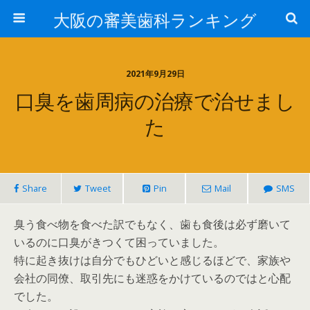
大阪の審美歯科ランキング
2021年9月29日
口臭を歯周病の治療で治せまし
た
Share
Tweet
Pin
Mail
SMS
臭う食べ物を食べた訳でもなく、歯も食後は必ず磨いて
いるのに口臭がきつくて困っていました。
特に起き抜けは自分でもひどいと感じるほどで、家族や
会社の同僚、取引先にも迷惑をかけているのではと心配
でした。